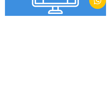
Ir Ahora
Primaria
Encuentra tareas y cursos que te
puedan interesar GRATIS.
Ir Ahora
Bachiller